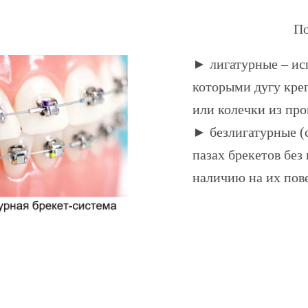
По
► лигатурные – ис
которыми дугу креп
или колечки из про
► безлигатурные (
пазах брекетов без
наличию на их пов