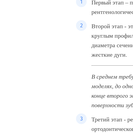
1
Первый этап – 
рентгенологичес
2
Второй этап - 
круглым профиле
диаметра сечен
жесткие дуги.
В среднем требу
моделях, до одн
конце второго 
поверхности зу
3
Третий этап - р
ортодонтическо