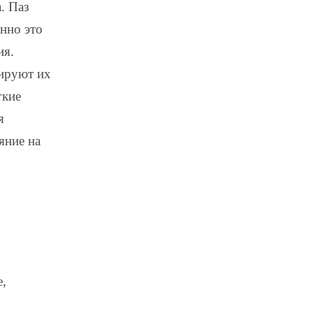
. Паз
нно это
ия.
ируют их
гкие
я
яние на
.
е,