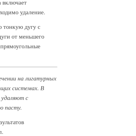
а включает
ходимо удаление.
ю тонкую дугу с
дуги от меньшего
 прямоугольные
ечении на лигатурных
ующих системах. В
 удаляют с
ю пасту.
зультатов
п.