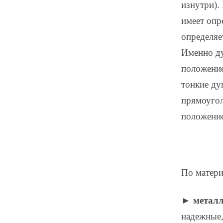
изнутри).
имеет опр
определяе
Именно ду
положение
тонкие ду
прямоугол
положение
По матери
►
метал
надежные,