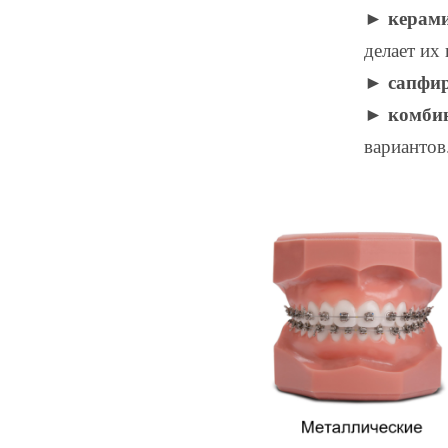
► керам
делает их
► сапфи
► комби
вариантов