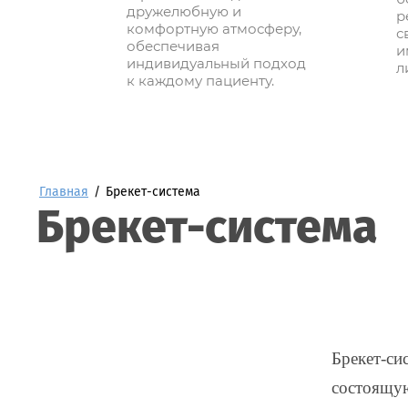
дружелюбную и
р
комфортную атмосферу,
с
обеспечивая
и
индивидуальный подход
л
к каждому пациенту.
Главная
/
Брекет-система
Брекет-система
Брекет-си
состоящую