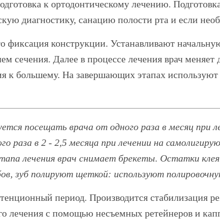
подготовка к ортодонтическому лечению. Подготовк
кую диагностику, санацию полости рта и если необ
это фиксация конструкции. Устанавливают начальну
м сечения. Далее в процессе лечения врач меняет 
ия к большему. На завершающих этапах используют
ется посещать врача от одного раза в месяц при л
ого раза в 2 - 2,5 месяца при лечении на самолигир
этапа лечения врач снимает брекеты. Остатки клея
бов, зуб полируют щеткой: используют полировочну
етенционный период. Производится стабилизация ре
го лечения с помощью несъемных ретейнеров и кап