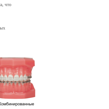
а, что
ных